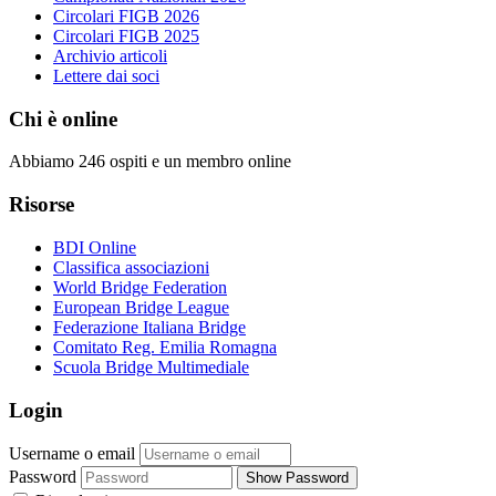
Circolari FIGB 2026
Circolari FIGB 2025
Archivio articoli
Lettere dai soci
Chi è online
Abbiamo 246 ospiti e un membro online
Risorse
BDI Online
Classifica associazioni
World Bridge Federation
European Bridge League
Federazione Italiana Bridge
Comitato Reg. Emilia Romagna
Scuola Bridge Multimediale
Login
Username o email
Password
Show Password