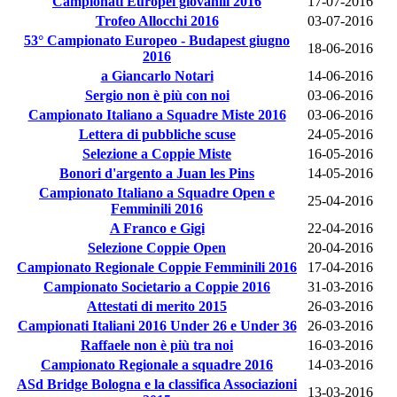
Campionati Europei giovanili 2016
17-07-2016
Trofeo Allocchi 2016
03-07-2016
53° Campionato Europeo - Budapest giugno
18-06-2016
2016
a Giancarlo Notari
14-06-2016
Sergio non è più con noi
03-06-2016
Campionato Italiano a Squadre Miste 2016
03-06-2016
Lettera di pubbliche scuse
24-05-2016
Selezione a Coppie Miste
16-05-2016
Bonori d'argento a Juan les Pins
14-05-2016
Campionato Italiano a Squadre Open e
25-04-2016
Femminili 2016
A Franco e Gigi
22-04-2016
Selezione Coppie Open
20-04-2016
Campionato Regionale Coppie Femminili 2016
17-04-2016
Campionato Societario a Coppie 2016
31-03-2016
Attestati di merito 2015
26-03-2016
Campionati Italiani 2016 Under 26 e Under 36
26-03-2016
Raffaele non è più tra noi
16-03-2016
Campionato Regionale a squadre 2016
14-03-2016
ASd Bridge Bologna e la classifica Associazioni
13-03-2016