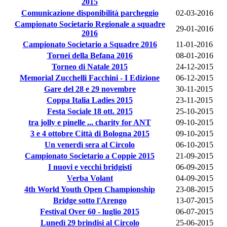
2015
Comunicazione disponibilità parcheggio
02-03-2016
Campionato Societario Regionale a squadre
29-01-2016
2016
Campionato Societario a Squadre 2016
11-01-2016
Tornei della Befana 2016
08-01-2016
Torneo di Natale 2015
24-12-2015
Memorial Zucchelli Facchini - I Edizione
06-12-2015
Gare del 28 e 29 novembre
30-11-2015
Coppa Italia Ladies 2015
23-11-2015
Festa Sociale 18 ott. 2015
25-10-2015
tra jolly e pinelle ... charity for ANT
09-10-2015
3 e 4 ottobre Città di Bologna 2015
09-10-2015
Un venerdì sera al Circolo
06-10-2015
Campionato Societario a Coppie 2015
21-09-2015
I nuovi e vecchi bridgisti
06-09-2015
Verba Volant
04-09-2015
4th World Youth Open Championship
23-08-2015
Bridge sotto l'Arengo
13-07-2015
Festival Over 60 - luglio 2015
06-07-2015
Lunedì 29 brindisi al Circolo
25-06-2015