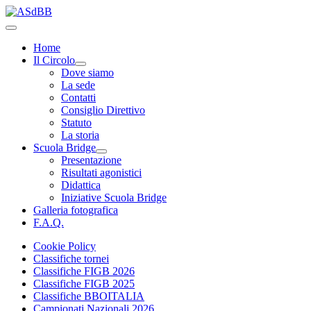
Home
Il Circolo
Dove siamo
La sede
Contatti
Consiglio Direttivo
Statuto
La storia
Scuola Bridge
Presentazione
Risultati agonistici
Didattica
Iniziative Scuola Bridge
Galleria fotografica
F.A.Q.
Cookie Policy
Classifiche tornei
Classifiche FIGB 2026
Classifiche FIGB 2025
Classifiche BBOITALIA
Campionati Nazionali 2026