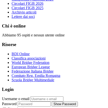
Circolari FIGB 2026
Circolari FIGB 2025
Archivio articoli
Lettere dai soci
Chi è online
Abbiamo 95 ospiti e nessun utente online
Risorse
BDI Online
Classifica associazioni
World Bridge Federation
European Bridge League
Federazione Italiana Bridge
Comitato Reg. Emilia Romagna
Scuola Bridge Multimediale
Login
Username o email
Password
Show Password