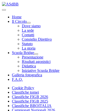
Home
Il Circolo
Dove siamo
La sede
Contatti
Consiglio Direttivo
Statuto
La storia
Scuola Bridge
Presentazione
Risultati agonistici
Didattica
Iniziative Scuola Bridge
Galleria fotografica
F.A.Q.
Cookie Policy
Classifiche tornei
Classifiche FIGB 2026
Classifiche FIGB 2025
Classifiche BBOITALIA
Campionati Nazionali 2026