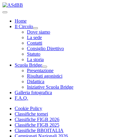
Home
Il Circolo
Dove siamo
La sede
Contatti
Consiglio Direttivo
Statuto
La storia
Scuola Bridge
Presentazione
Risultati agonistici
Didattica
Iniziative Scuola Bridge
Galleria fotografica
F.A.Q.
Cookie Policy
Classifiche tornei
Classifiche FIGB 2026
Classifiche FIGB 2025
Classifiche BBOITALIA
Campionati Nazionali 2026