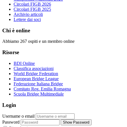
Circolari FIGB 2026
Circolari FIGB 2025
Archivio articoli
Lettere dai soci
Chi è online
Abbiamo 267 ospiti e un membro online
Risorse
BDI Online
Classifica associazioni
World Bridge Federation
European Bridge League
Federazione Italiana Bridge
Comitato Reg. Emilia Romagna
Scuola Bridge Multimediale
Login
Username o email
Password
Show Password