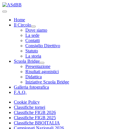
Home
Il Circolo
Dove siamo
La sede
Contatti
Consiglio Direttivo
Statuto
La storia
Scuola Bridge
Presentazione
Risultati agonistici
Didattica
Iniziative Scuola Bridge
Galleria fotografica
F.A.Q.
Cookie Policy
Classifiche tornei
Classifiche FIGB 2026
Classifiche FIGB 2025
Classifiche BBOITALIA
Campionati Nazionali 2026