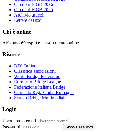
Circolari FIGB 2026
Circolari FIGB 2025
Archivio articoli
Lettere dai soci
Chi è online
Abbiamo 69 ospiti e nessun utente online
Risorse
BDI Online
Classifica associazioni
World Bridge Federation
European Bridge League
Federazione Italiana Bridge
Comitato Reg. Emilia Romagna
Scuola Bridge Multimediale
Login
Username o email
Password
Show Password